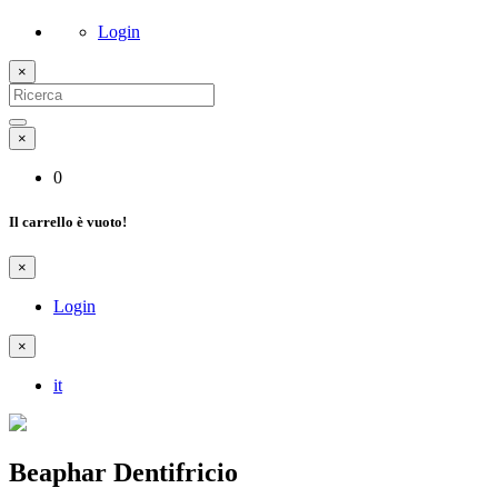
Login
×
×
0
Il carrello è vuoto!
×
Login
×
it
Beaphar Dentifricio