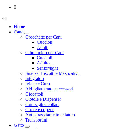
0
Home
Cane
Crocchette per Cani
Cuccioli
Adulti
Cibo umido per Cani
Cuccioli
Adulto
Senior/light
Snacks, Biscotti e Masticativi
Integratori
Igiene e Cura
Abbigliamento e accessori
Giocattoli
Ciotole e Dispenser
Guinzagli e collari
Cucce e coperte
Antiparassitari e toilettatura
Transportini
Gatto