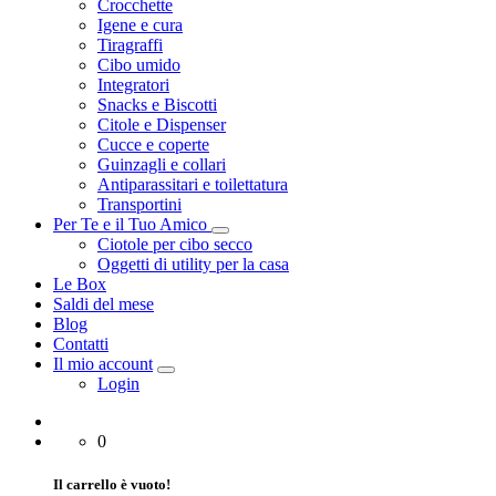
Crocchette
Igene e cura
Tiragraffi
Cibo umido
Integratori
Snacks e Biscotti
Citole e Dispenser
Cucce e coperte
Guinzagli e collari
Antiparassitari e toilettatura
Transportini
Per Te e il Tuo Amico
Ciotole per cibo secco
Oggetti di utility per la casa
Le Box
Saldi del mese
Blog
Contatti
Il mio account
Login
0
Il carrello è vuoto!