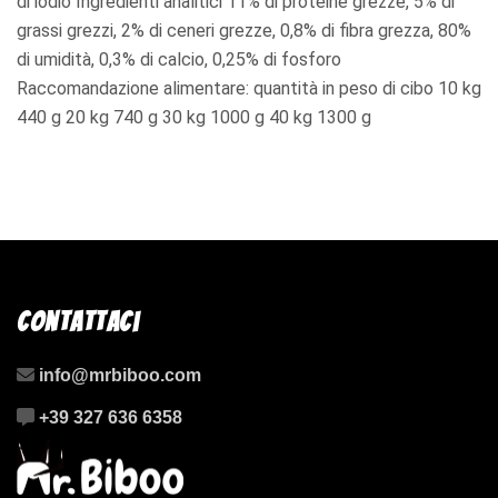
di iodio Ingredienti analitici 11% di proteine grezze, 5% di
grassi grezzi, 2% di ceneri grezze, 0,8% di fibra grezza, 80%
di umidità, 0,3% di calcio, 0,25% di fosforo
Raccomandazione alimentare: quantità in peso di cibo 10 kg
440 g 20 kg 740 g 30 kg 1000 g 40 kg 1300 g
Contattaci
info@mrbiboo.com
+39 327 636 6358