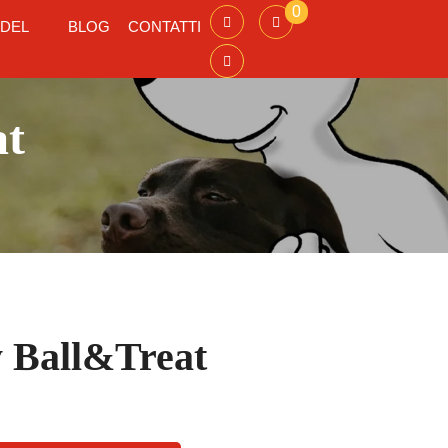
0
 DEL
BLOG
CONTATTI
at
y Ball&Treat