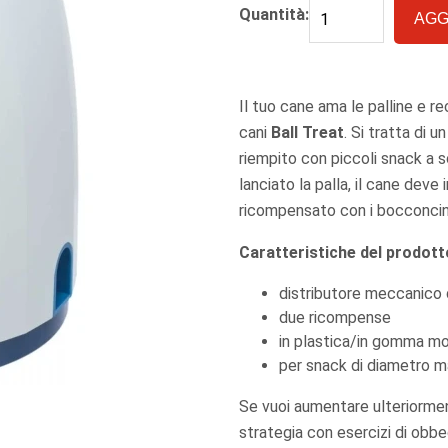
Quantità:
AGG
Il tuo cane ama le palline e re
cani
Ball Treat
. Si tratta di 
riempito con piccoli snack a s
lanciato la palla, il cane deve 
ricompensato con i bocconcin
Caratteristiche del prodott
distributore meccanico di
due ricompense
in plastica/in gomma mo
per snack di diametro 
Se vuoi aumentare ulteriormente
strategia con esercizi di obb