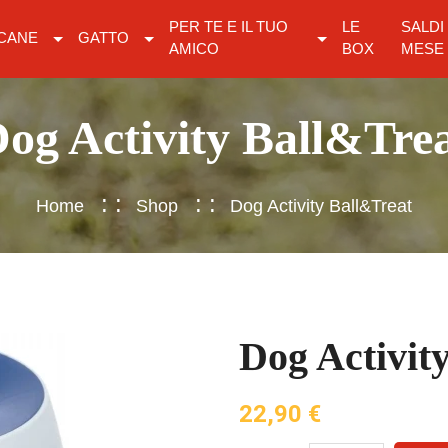
PER TE E IL TUO
LE
SALDI
CANE
GATTO
AMICO
BOX
MESE
og Activity Ball&Tre
Home
Shop
Dog Activity Ball&Treat
Dog Activit
22,90
€