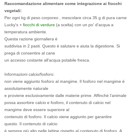
Raccomandazione alimentare come integrazione ai fiocchi
vegetali:
Per ogni kg di peso corporeo , mescolare
circa 35 g di pura carne
Lucky's +
fiocchi di verdure
(a scelta) con un po' d'acqua a
temperatura ambiente.
Questa razione giornaliera è
suddivisa in 2 pasti.
Questo è salutare e aiuta la digestione.
Si
prega di consentire al cane
un accesso costante all'acqua potabile fresca.
Informazioni calcio/fosforo:
non viene aggiunto fosforo al mangime.
Il fosforo nel mangime è
assolutamente naturale
e proviene esclusivamente dalle materie prime.
Affinché l'animale
possa assorbire calcio e fosforo, il contenuto di calcio nel
mangime deve essere superiore al
contenuto di fosforo.
Il calcio viene aggiunto per garantire
questo.
Il contenuto di calcio
è sempre più alto nelle lattine rispetto al contenuto di fosforo.
A