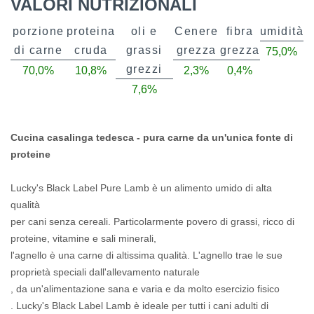
VALORI NUTRIZIONALI
porzione
proteina
oli e
Cenere
fibra
umidità
di carne
cruda
grassi
grezza
grezza
75,0%
grezzi
70,0%
10,8%
2,3%
0,4%
7,6%
Cucina casalinga tedesca - pura carne da un'unica fonte di
proteine
​​Lucky's Black Label Pure Lamb è un alimento umido di alta
qualità
per cani senza cereali.
Particolarmente povero di grassi, ricco di
proteine, vitamine e sali minerali,
l'agnello è una carne di altissima qualità.
L'agnello trae le sue
proprietà speciali dall'allevamento
naturale
, da un'alimentazione sana e varia e da molto esercizio fisico
.
Lucky's Black Label Lamb è ideale per tutti i cani adulti di