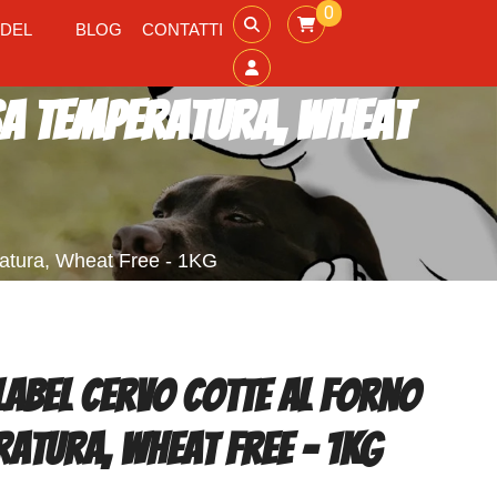
0
 DEL
BLOG
CONTATTI
sa temperatura, Wheat
ratura, Wheat Free - 1KG
Label Cervo cotte al forno
atura, Wheat Free - 1KG