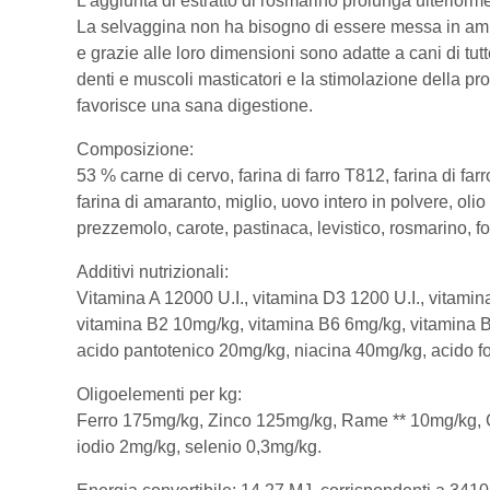
L'aggiunta di estratto di rosmarino prolunga ulteriorm
La selvaggina non ha bisogno di essere messa in ammol
e grazie alle loro dimensioni sono adatte a cani di tutte
denti e muscoli masticatori e la stimolazione della pr
favorisce una sana digestione.
Composizione:
53 % carne di cervo, farina di farro T812, farina di farr
farina di amaranto, miglio, uovo intero in polvere, oli
prezzemolo, carote, pastinaca, levistico, rosmarino, fo
Additivi nutrizionali:
Vitamina A 12000 U.I., vitamina D3 1200 U.I., vitami
vitamina B2 10mg/kg, vitamina B6 6mg/kg, vitamina 
acido pantotenico 20mg/kg, niacina 40mg/kg, acido fo
Oligoelementi per kg:
Ferro 175mg/kg, Zinco 125mg/kg, Rame ** 10mg/kg,
iodio 2mg/kg, selenio 0,3mg/kg.