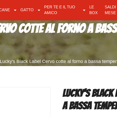
PER TE E IL TUO
LE
SALDI
CANE
GATTO
AMICO
BOX
MESE
ervo cotte al forno a bas
Lucky's Black Label Cervo cotte al forno a bassa tempe
Lucky's Black 
a bassa temper