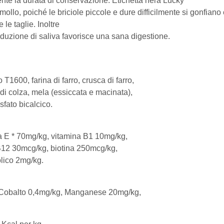
ente la durata di conservazione. Etichetta nera Lucky
lo, poiché le briciole piccole e dure difficilmente si gonfiano
 le taglie. Inoltre
oduzione di saliva favorisce una sana digestione.
o T1600, farina di farro, crusca di farro,
o di colza, mela (essiccata e macinata),
sfato bicalcico.
na E * 70mg/kg, vitamina B1 10mg/kg,
B12 30mcg/kg, biotina 250mcg/kg,
lico 2mg/kg.
 Cobalto 0,4mg/kg, Manganese 20mg/kg,