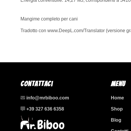
Energia convertibile: 14,27 MJ, corrispondenti a 3410
Mangime completo per cani
Tradotto con www.DeepL.com/Translator (versione gra
Contattaci
Menu
info@mrbiboo.com
Home
+39 327 636 6358
Shop
Blog