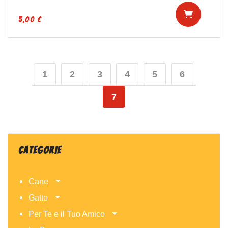
5,00 €
1
2
3
4
5
6
7
Categorie
Cane
Gatto
Per Te e il Tuo Amico