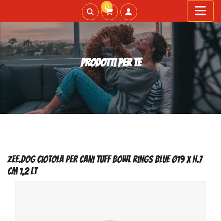
0
Prodotti per te
Zee.Dog Ciotola per Cani Tuff Bowl Rings Blue ø19 x h.7
cm 1,2 lt